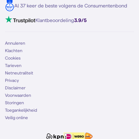
5G internet
Contact
Al 37 keer de beste volgens de Consumentenbond
Mobiel internet
VoLTE 4G bellen
Klantbeoordeling
3.9/5
Mobiel abonnement
Simkaart
Annuleren
Klachten
Cookies
Tarieven
Netneutraliteit
Privacy
Disclaimer
Voorwaarden
Storingen
Toegankelijkheid
Veilig online