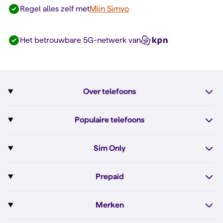
Regel alles zelf met
Mijn Simyo
Het betrouwbare 5G-netwerk van
Over telefoons
Abonnement met telefoon
Populaire telefoons
Informatie over telefoons
Pixel 10
Sim Only
Alle telefoons
Pixel 10a
Sim Only
Prepaid
iPhone 17e
Sim Only internet
Prepaid
iPhone 16
Merken
Onbeperkt bellen
Bestel Prepaid simkaart
iPhone 16e