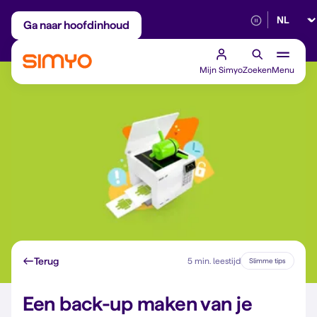
Selectee
Maandelijks aanpasbaar
Betrouwbaar 5G
Ga naar hoofdinhoud
Mijn Simyo
Zoeken
Menu
Terug
5 min. leestijd
Slimme tips
Een back-up maken van je