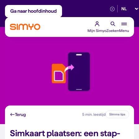
Selectee
Maandelijks aanpasbaar
Betrouwbaar 5G
Ga naar hoofdinhoud
Mijn Simyo
Zoeken
Menu
Terug
5 min. leestijd
Slimme tips
Simkaart plaatsen: een stap-