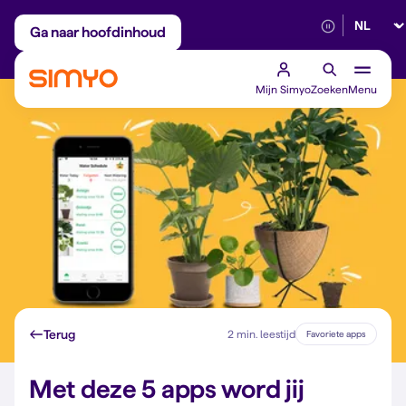
Selectee
Maandelijks aanpasbaar
Betrouwbaar 5G
Ga naar hoofdinhoud
Mijn Simyo
Zoeken
Menu
Terug
2 min. leestijd
Favoriete apps
Met deze 5 apps word jij