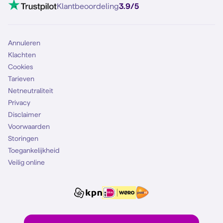
VoLTE 4G bellen
Klantbeoordeling
3.9/5
Mobiel abonnement
Simkaart
Annuleren
Klachten
Cookies
Tarieven
Netneutraliteit
Privacy
Disclaimer
Voorwaarden
Storingen
Toegankelijkheid
Veilig online