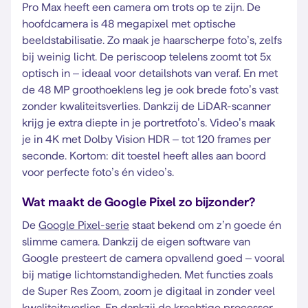
Pro Max heeft een camera om trots op te zijn. De
hoofdcamera is 48 megapixel met optische
beeldstabilisatie. Zo maak je haarscherpe foto’s, zelfs
bij weinig licht. De periscoop telelens zoomt tot 5x
optisch in – ideaal voor detailshots van veraf. En met
de 48 MP groothoeklens leg je ook brede foto’s vast
zonder kwaliteitsverlies. Dankzij de LiDAR-scanner
krijg je extra diepte in je portretfoto’s. Video’s maak
je in 4K met Dolby Vision HDR – tot 120 frames per
seconde. Kortom: dit toestel heeft alles aan boord
voor perfecte foto’s én video’s.
Wat maakt de Google Pixel zo bijzonder?
De
Google Pixel-serie
staat bekend om z’n goede én
slimme camera. Dankzij de eigen software van
Google presteert de camera opvallend goed – vooral
bij matige lichtomstandigheden. Met functies zoals
de Super Res Zoom, zoom je digitaal in zonder veel
kwaliteitsverlies. En dankzij de krachtige processor