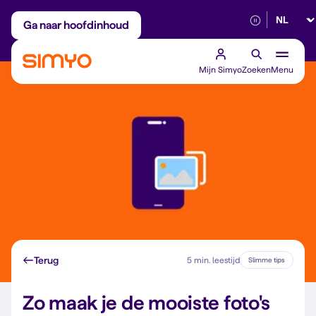
Selectee
Maandelijks aanpasbaar
Betrouwbaar 5G
Ga naar hoofdinhoud
Mijn Simyo
Zoeken
Menu
Terug
5 min. leestijd
Slimme tips
Zo maak je de mooiste foto's