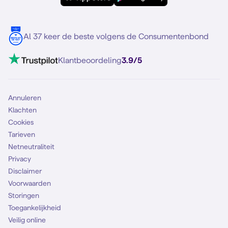
Meerdere nummers
Samsung S25 FE
Blog
5G internet
Contact
Al 37 keer de beste volgens de Consumentenbond
Mobiel internet
VoLTE 4G bellen
Klantbeoordeling
3.9/5
Mobiel abonnement
Simkaart
Annuleren
Klachten
Cookies
Tarieven
Netneutraliteit
Privacy
Disclaimer
Voorwaarden
Storingen
Toegankelijkheid
Veilig online