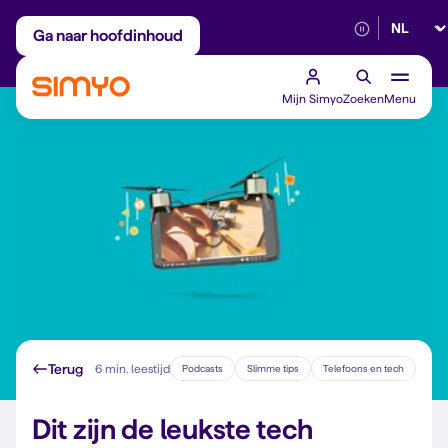
Selectee
Maandelijks aanpasbaar
Betrouwbaar 5G
Ga naar hoofdinhoud
Mijn Simyo
Zoeken
Menu
Terug
6 min. leestijd
Podcasts
Slimme tips
Telefoons en tech
Dit zijn de leukste tech