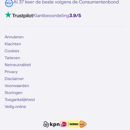
Contact
Al 37 keer de beste volgens de Consumentenbond
Mobiel internet
VoLTE 4G bellen
Klantbeoordeling
3.9/5
Mobiel abonnement
Simkaart
Annuleren
Klachten
Cookies
Tarieven
Netneutraliteit
Privacy
Disclaimer
Voorwaarden
Storingen
Toegankelijkheid
Veilig online