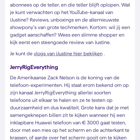
abonnees op de teller, en die teller blijft oplopen. Wat
je kunt verwachten op het YouTube-kanaal van
iJustine? Reviews, unboxings en de allernieuwste
showpony’s van grote techmerken. Kortom: wil jij een
gadget aanschaffen? Wees een slimme shopper en
kijk eerst een steengoede review van Justine.
Je kunt de
vlogs van iJustine hier bekijken
.
JerryRigEverything
De Amerikaanse Zack Nelson is de koning van de
telefoon-experimenten. Hij staat erom bekend om op
zijn kanaal JerryRigEverything allerlei soorten
telefoons uit elkaar te halen en ze te testen op
duurzaamheid en dus kwaliteit. Grote kans dat je met
samengeknepen billen zit te kijken wanneer hij een
inklapbare Huawei telefoon van € 3000 gaat testen,
door met een mes op het scherm en de achterkant te
krassen, of aarde over het scherm gooit om te kijken