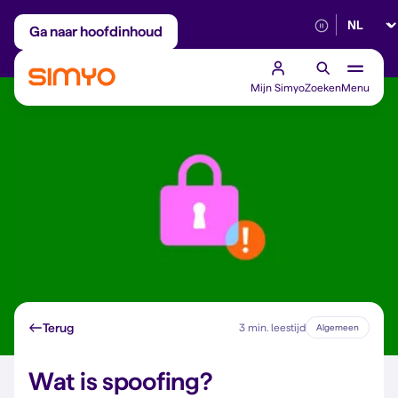
Selectee
Maandelijks aanpasbaar
Betrouwbaar 5G
Ga naar hoofdinhoud
Mijn Simyo
Zoeken
Menu
Terug
3 min. leestijd
Algemeen
Wat is spoofing?