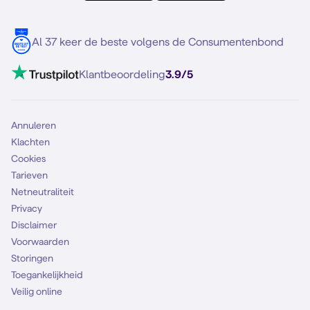
Meerdere nummers
Samsung S25 FE
Blog
5G internet
Contact
Al 37 keer de beste volgens de Consumentenbond
Mobiel internet
VoLTE 4G bellen
Klantbeoordeling
3.9/5
Mobiel abonnement
Simkaart
Annuleren
Klachten
Cookies
Tarieven
Netneutraliteit
Privacy
Disclaimer
Voorwaarden
Storingen
Toegankelijkheid
Veilig online