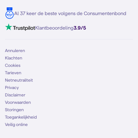
Blog
5G internet
Contact
Al 37 keer de beste volgens de Consumentenbond
Mobiel internet
VoLTE 4G bellen
Klantbeoordeling
3.9/5
Mobiel abonnement
Simkaart
Annuleren
Klachten
Cookies
Tarieven
Netneutraliteit
Privacy
Disclaimer
Voorwaarden
Storingen
Toegankelijkheid
Veilig online