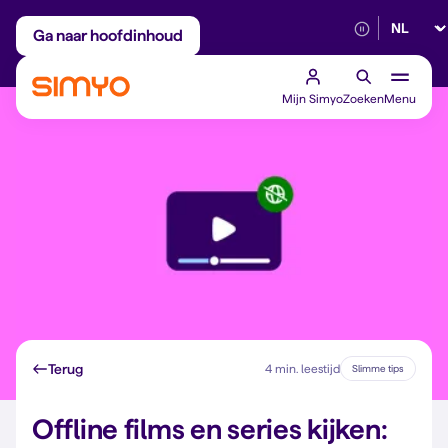
Selectee
Maandelijks aanpasbaar
Betrouwbaar 5G
Ga naar hoofdinhoud
Mijn Simyo
Zoeken
Menu
Terug
4 min. leestijd
Slimme tips
Offline films en series kijken: