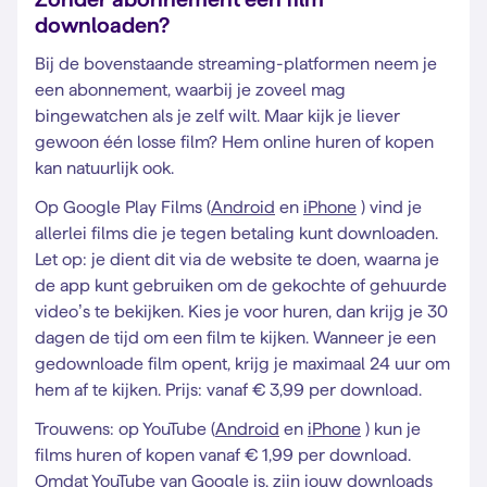
downloaden?
Bij de bovenstaande streaming-platformen neem je
een abonnement, waarbij je zoveel mag
bingewatchen als je zelf wilt. Maar kijk je liever
gewoon één losse film? Hem online huren of kopen
kan natuurlijk ook.
Op Google Play Films (
Android
en
iPhone
) vind je
allerlei films die je tegen betaling kunt downloaden.
Let op: je dient dit via de website te doen, waarna je
de app kunt gebruiken om de gekochte of gehuurde
video’s te bekijken. Kies je voor huren, dan krijg je 30
dagen de tijd om een film te kijken. Wanneer je een
gedownloade film opent, krijg je maximaal 24 uur om
hem af te kijken. Prijs: vanaf € 3,99 per download.
Trouwens: op YouTube (
Android
en
iPhone
) kun je
films huren of kopen vanaf € 1,99 per download.
Omdat YouTube van Google is, zijn jouw downloads