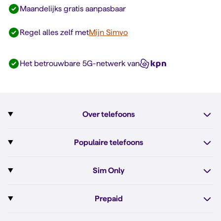
Maandelijks gratis aanpasbaar
Regel alles zelf met
Mijn Simyo
Het betrouwbare 5G-netwerk van
Over telefoons
Abonnement met telefoon
Populaire telefoons
Informatie over telefoons
Pixel 10
Sim Only
Alle telefoons
Pixel 10a
Sim Only
Prepaid
iPhone 17e
Sim Only internet
Prepaid