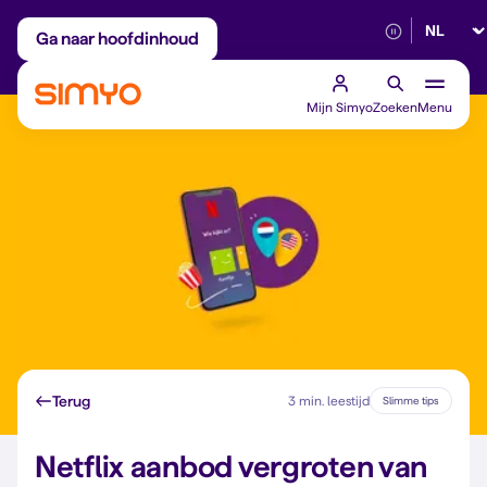
Selectee
Maandelijks aanpasbaar
Betrouwbaar 5G
Ga naar hoofdinhoud
Mijn Simyo
Zoeken
Menu
Terug
3 min. leestijd
Slimme tips
Netflix aanbod vergroten van