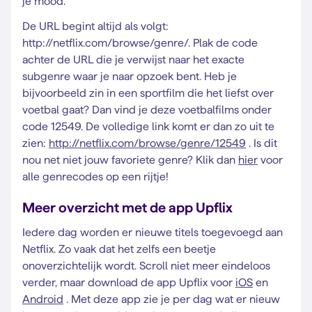
je mood.
De URL begint altijd als volgt:
http://netflix.com/browse/genre/. Plak de code
achter de URL die je verwijst naar het exacte
subgenre waar je naar opzoek bent. Heb je
bijvoorbeeld zin in een sportfilm die het liefst over
voetbal gaat? Dan vind je deze voetbalfilms onder
code 12549. De volledige link komt er dan zo uit te
zien:
http://netflix.com/browse/genre/12549
. Is dit
nou net niet jouw favoriete genre? Klik dan
hier
voor
alle genrecodes op een rijtje!
Meer overzicht met de app Upflix
Iedere dag worden er nieuwe titels toegevoegd aan
Netflix. Zo vaak dat het zelfs een beetje
onoverzichtelijk wordt. Scroll niet meer eindeloos
verder, maar download de app Upflix voor
iOS
en
Android
. Met deze app zie je per dag wat er nieuw