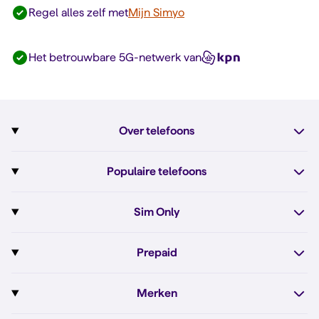
Regel alles zelf met
Mijn Simyo
Het betrouwbare 5G-netwerk van
Over telefoons
Abonnement met telefoon
Populaire telefoons
Informatie over telefoons
Pixel 10
Sim Only
Alle telefoons
Pixel 10a
Sim Only
Prepaid
iPhone 17e
Sim Only internet
Prepaid
iPhone 16
Merken
Onbeperkt bellen
Bestel Prepaid simkaart
iPhone 16e