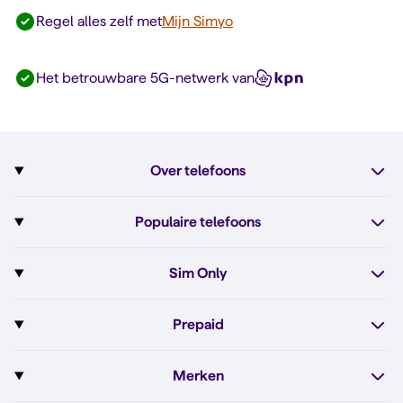
Regel alles zelf met
Mijn Simyo
Het betrouwbare 5G-netwerk van
Over telefoons
Abonnement met telefoon
Populaire telefoons
Informatie over telefoons
Pixel 10
Sim Only
Alle telefoons
Pixel 10a
Sim Only
Prepaid
iPhone 17e
Sim Only internet
Prepaid
iPhone 16
Merken
Onbeperkt bellen
Bestel Prepaid simkaart
iPhone 16e