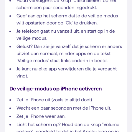
Houd vervolgens de knop ‘Uitschakelen’ op het
scherm een paar seconden ingedrukt.
Geef aan op het scherm dat je de veilige modus
wilt opstarten door op ‘Ok’ te drukken.
Je telefoon gaat nu vanzelf uit, en start op in de
veilige modus.
Gelukt? Dan zie je vanzelf dat je scherm er anders
uitziet dan normaal; minder apps en de tekst
‘Veilige modus’ staat links onderin in beeld.
Je kunt nu elke app verwijderen die je verdacht
vindt.
De veilige-modus op iPhone activeren
Zet je iPhone uit (zoals je altijd doet).
Wacht een paar seconden met de iPhone uit.
Zet je iPhone weer aan.
Licht het scherm op? Houd dan de knop ‘Volume
omlaag’ ingedrukt totdat je het Apple-logo op je