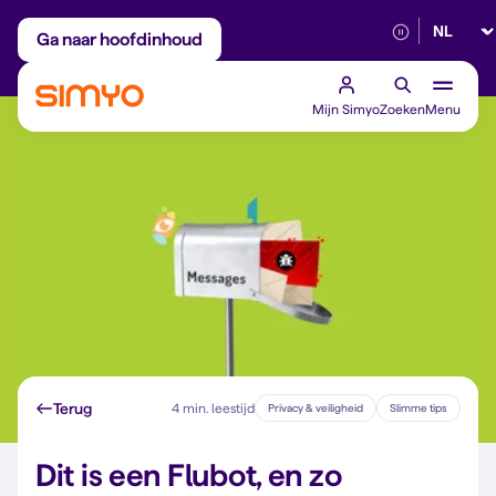
Selectee
Maandelijks aanpasbaar
Betrouwbaar 5G
Ga naar hoofdinhoud
Mijn Simyo
Zoeken
Menu
Terug
4 min. leestijd
Privacy & veiligheid
Slimme tips
Dit is een Flubot, en zo