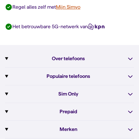
Regel alles zelf met
Mijn Simyo
Het betrouwbare 5G-netwerk van
Over telefoons
Abonnement met telefoon
Populaire telefoons
Informatie over telefoons
Pixel 10
Sim Only
Alle telefoons
Pixel 10a
Sim Only
Prepaid
iPhone 17e
Sim Only internet
Prepaid
iPhone 16
Merken
Onbeperkt bellen
Bestel Prepaid simkaart
iPhone 16e