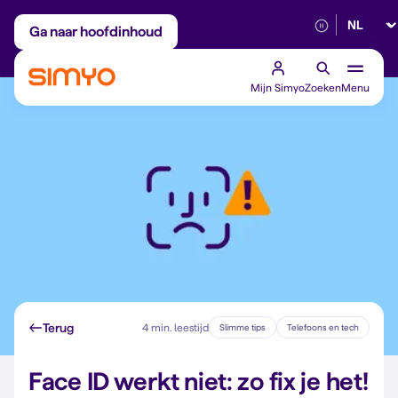
Selectee
Maandelijks aanpasbaar
Betrouwbaar 5G
Ga naar hoofdinhoud
Mijn Simyo
Zoeken
Menu
Terug
4 min. leestijd
Slimme tips
Telefoons en tech
Face ID werkt niet: zo fix je het!