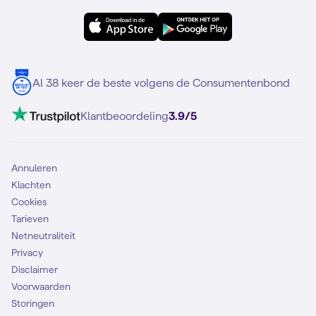
OPPO
Simyo Compleet
eSIM
Samsung S25
Over Simyo
Samsung
Meerdere nummers
Samsung S25 FE
Blog
5G internet
Contact
Al 38 keer de beste volgens de Consumentenbond
Mobiel internet
VoLTE 4G bellen
Klantbeoordeling
3.9/5
Mobiel abonnement
Simkaart
Annuleren
Klachten
Cookies
Tarieven
Netneutraliteit
Privacy
Disclaimer
Voorwaarden
Storingen