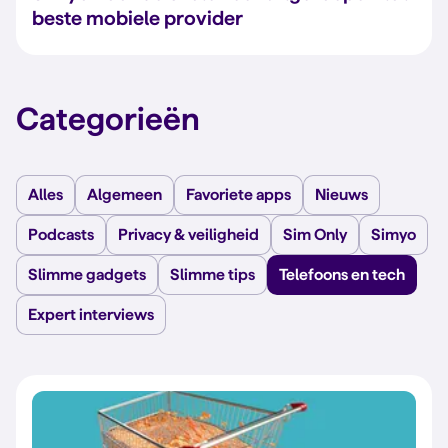
beste mobiele provider
Categorieën
Alles
Algemeen
Favoriete apps
Nieuws
Podcasts
Privacy & veiligheid
Sim Only
Simyo
Slimme gadgets
Slimme tips
Telefoons en tech
Expert interviews