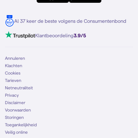
Meerdere nummers
Samsung S25 FE
Blog
5G internet
Contact
Al 37 keer de beste volgens de Consumentenbond
Mobiel internet
VoLTE 4G bellen
Klantbeoordeling
3.9/5
Mobiel abonnement
Simkaart
Annuleren
Klachten
Cookies
Tarieven
Netneutraliteit
Privacy
Disclaimer
Voorwaarden
Storingen
Toegankelijkheid
Veilig online