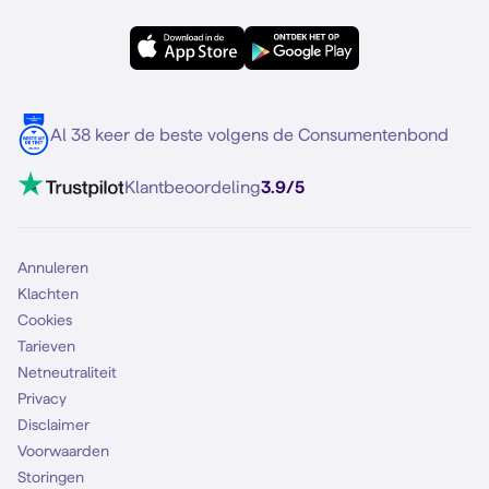
Forum
OPPO
Simyo Compleet
eSIM
Samsung S25
Over Simyo
Samsung
Meerdere nummers
Samsung S25 FE
Blog
5G internet
Contact
Al 38 keer de beste volgens de Consumentenbond
Mobiel internet
VoLTE 4G bellen
Klantbeoordeling
3.9/5
Mobiel abonnement
Simkaart
Annuleren
Klachten
Cookies
Tarieven
Netneutraliteit
Privacy
Disclaimer
Voorwaarden
Storingen