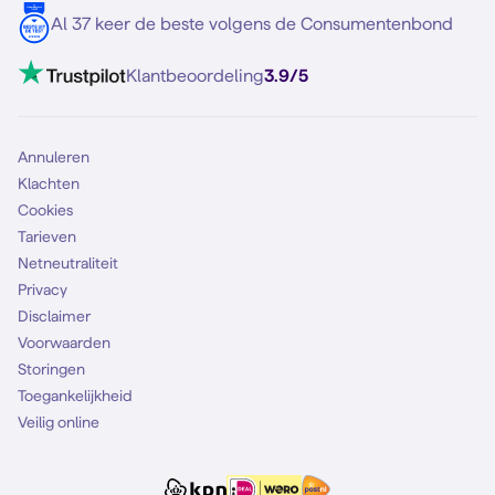
5G internet
Contact
Al 37 keer de beste volgens de Consumentenbond
Mobiel internet
VoLTE 4G bellen
Klantbeoordeling
3.9/5
Mobiel abonnement
Simkaart
Annuleren
Klachten
Cookies
Tarieven
Netneutraliteit
Privacy
Disclaimer
Voorwaarden
Storingen
Toegankelijkheid
Veilig online