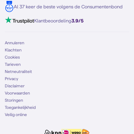
5G internet
Contact
Al 37 keer de beste volgens de Consumentenbond
Mobiel internet
VoLTE 4G bellen
Klantbeoordeling
3.9/5
Mobiel abonnement
Simkaart
Annuleren
Klachten
Cookies
Tarieven
Netneutraliteit
Privacy
Disclaimer
Voorwaarden
Storingen
Toegankelijkheid
Veilig online