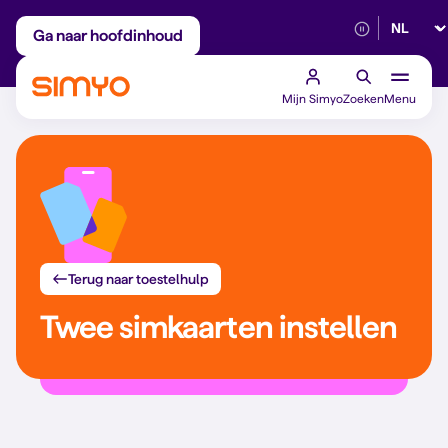
Selectee
Maandelijks aanpasbaar
Betrouwbaar 5G
Ga naar hoofdinhoud
Mijn Simyo
Zoeken
Menu
Terug naar toestelhulp
Twee simkaarten instellen