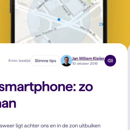
Jan Willem Kleijer
Slimme tips
9 min. leestijd
10 oktober 2016
 smartphone: zo
aan
esweer ligt achter ons en in de zon uitbuiken