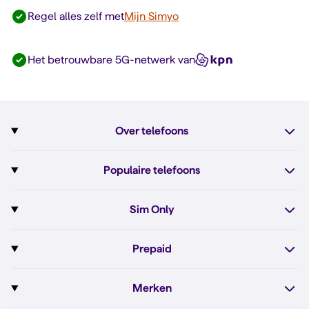
Regel alles zelf met
Mijn Simyo
Het betrouwbare 5G-netwerk van
Over telefoons
Abonnement met telefoon
Populaire telefoons
Informatie over telefoons
Pixel 10
Sim Only
Alle telefoons
Pixel 10a
Sim Only
Prepaid
iPhone 17e
Sim Only internet
Prepaid
iPhone 16
Merken
Onbeperkt bellen
Bestel Prepaid simkaart
iPhone 16e