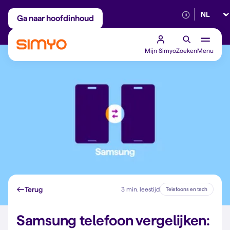
Selectee
Maandelijks aanpasbaar
Betrouwbaar 5G
Ga naar hoofdinhoud
Mijn Simyo
Zoeken
Menu
Terug
3 min. leestijd
Telefoons en tech
Samsung telefoon vergelijken: