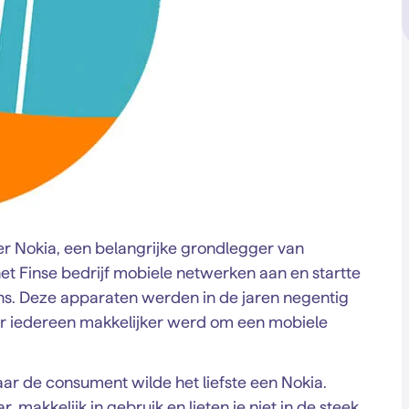
er Nokia, een belangrijke grondlegger van
het Finse bedrijf mobiele netwerken aan en startte
ns. Deze apparaten werden in de jaren negentig
or iedereen makkelijker werd om een mobiele
aar de consument wilde het liefste een Nokia.
makkelijk in gebruik en lieten je niet in de steek.