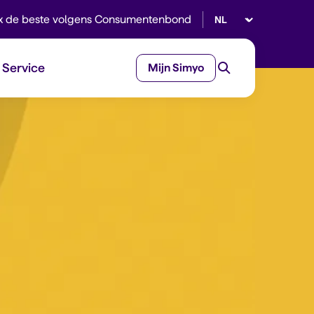
Selecteer taal
x de beste volgens Consumentenbond
Service
Mijn Simyo