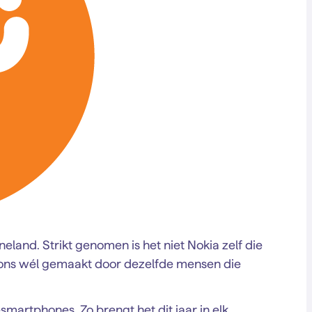
land. Strikt genomen is het niet Nokia zelf die
oons wél gemaakt door dezelfde mensen die
martphones. Zo brengt het dit jaar in elk