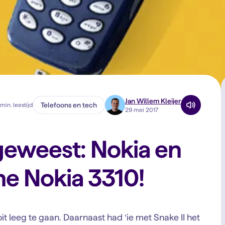
Jan Willem Kleijer
Telefoons en tech
min. leestijd
29 mei 2017
eweest: Nokia en
he Nokia 3310!
ooit leeg te gaan. Daarnaast had ‘ie met Snake II het