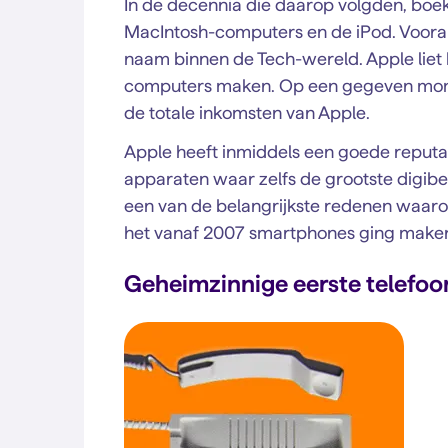
In de decennia die daarop volgden, boe
MacIntosh-computers en de iPod. Voora
naam binnen de Tech-wereld. Apple liet 
computers maken. Op een gegeven mome
de totale inkomsten van Apple.
Apple heeft inmiddels een goede reputat
apparaten waar zelfs de grootste digibe
een van de belangrijkste redenen waaro
het vanaf 2007 smartphones ging make
Geheimzinnige eerste telefoo