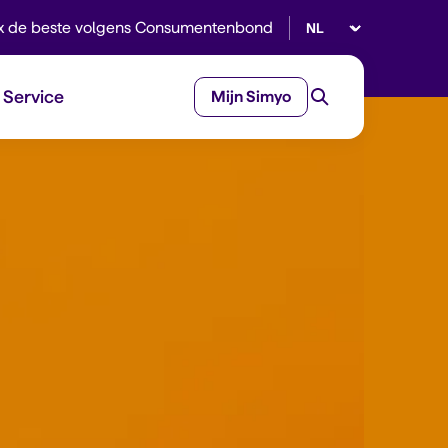
Selecteer taal
x de beste volgens Consumentenbond
Service
Mijn Simyo