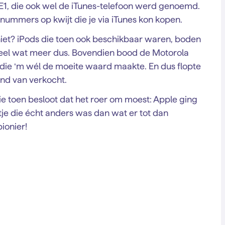
r E1, die ook wel de iTunes-telefoon werd genoemd.
nummers op kwijt die je via iTunes kon kopen.
et? iPods die toen ook beschikbaar waren, boden
el wat meer dus. Bovendien bood de Motorola
s die ‘m wél de moeite waard maakte. En dus flopte
end van verkocht.
Die toen besloot dat het roer om moest: Apple ging
je die écht anders was dan wat er tot dan
ionier!