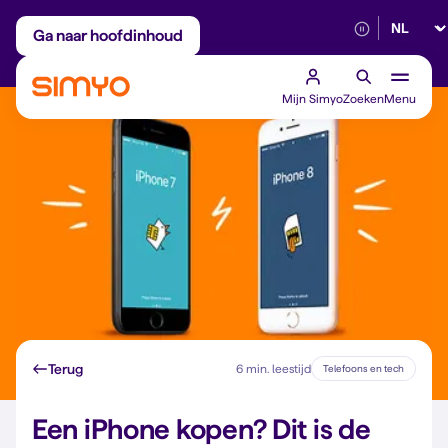
Selectee
Maandelijks aanpasbaar
Betrouwbaar 5G
Ga naar hoofdinhoud
Mijn Simyo
Zoeken
Menu
Terug
6 min. leestijd
Telefoons en tech
Een iPhone kopen? Dit is de