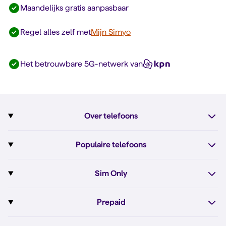
Maandelijks gratis aanpasbaar
Regel alles zelf met
Mijn Simyo
Het betrouwbare 5G-netwerk van
Over telefoons
Abonnement met telefoon
Populaire telefoons
Informatie over telefoons
Pixel 10
Sim Only
Alle telefoons
Pixel 10a
Sim Only
Prepaid
iPhone 17e
Sim Only internet
Prepaid
iPhone 16