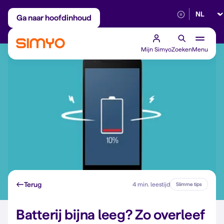
Selectee
Maandelijks aanpasbaar
Betrouwbaar 5G
Ga naar hoofdinhoud
Mijn Simyo
Zoeken
Menu
Terug
4 min. leestijd
Slimme tips
Batterij bijna leeg? Zo overleef