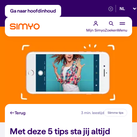
Selectee
Maandelijks aanpasbaar
Betrouwbaar 5G
Ga naar hoofdinhoud
Mijn Simyo
Zoeken
Menu
Terug
3 min. leestijd
Slimme tips
Met deze 5 tips sta jij altijd