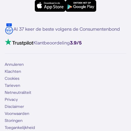
eSIM
Samsung S25
Over Simyo
Samsung
Meerdere nummers
Samsung S25 FE
Blog
5G internet
Contact
Al 37 keer de beste volgens de Consumentenbond
Mobiel internet
VoLTE 4G bellen
Klantbeoordeling
3.9/5
Mobiel abonnement
Simkaart
Annuleren
Klachten
Cookies
Tarieven
Netneutraliteit
Privacy
Disclaimer
Voorwaarden
Storingen
Toegankelijkheid