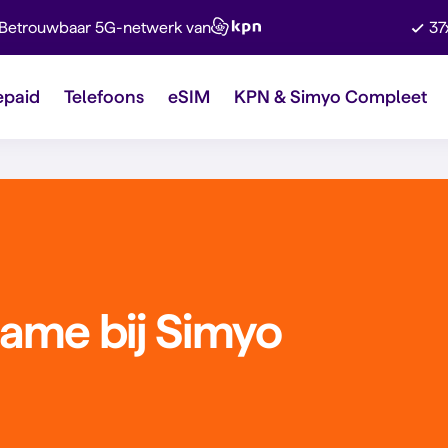
Betrouwbaar 5G-netwerk van
37
epaid
Telefoons
eSIM
KPN & Simyo Compleet
ame bij Simyo