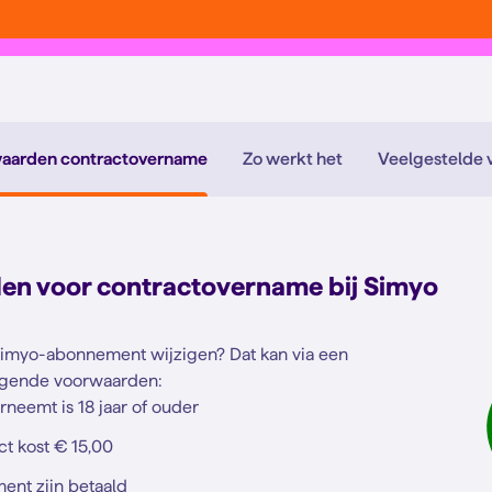
aarden contractovername
Zo werkt het
Veelgestelde 
den voor contractovername bij Simyo
 Simyo-abonnement wijzigen? Dat kan via een
lgende voorwaarden:
rneemt is 18 jaar of ouder
ct kost € 15,00
ent zijn betaald