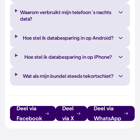
Waarom verbruikt mijn telefoon ’s nachts
data?
Hoe stel ik databesparing in op Android?
Hoe stel ik databesparing in op iPhone?
Wat als mijn bundel steeds tekortschiet?
Deel via
Deel
Deel via
Facebook
via X
WhatsApp