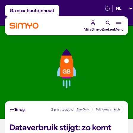
Selectee
Maandelijks aanpasbaar
Betrouwbaar 5G
Ga naar hoofdinhoud
Mijn Simyo
Zoeken
Menu
Terug
3 min. leestijd
Sim Only
Telefoons en tech
Dataverbruik stijgt: zo komt