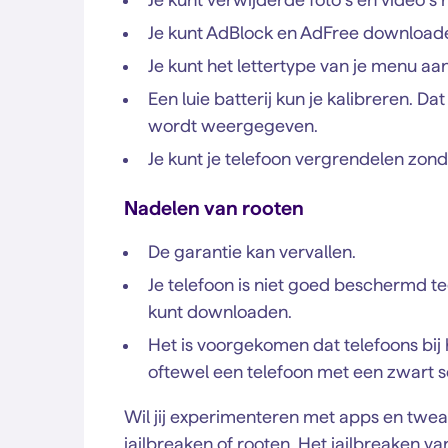
Je kunt AdBlock en AdFree download
Je kunt het lettertype van je menu aa
Een luie batterij kun je kalibreren. D
wordt weergegeven.
Je kunt je telefoon vergrendelen zond
Nadelen van rooten
De garantie kan vervallen.
Je telefoon is niet goed beschermd t
kunt downloaden.
Het is voorgekomen dat telefoons bi
oftewel een telefoon met een zwart 
Wil jij experimenteren met apps en tweaks?
jailbreaken of rooten. Het jailbreaken 