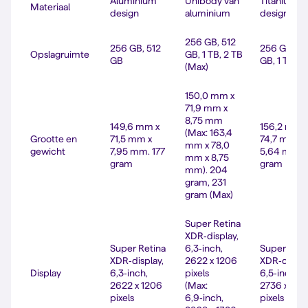
Aluminium
Unibody van
Titanium
Materiaal
design
aluminium
design
256 GB, 512
256 GB, 512
256 GB, 51
Opslagruimte
GB, 1 TB, 2 TB
GB
GB, 1 TB
(Max)
150,0 mm x
71,9 mm x
8,75 mm
149,6 mm x
156,2 mm 
(Max: 163,4
Grootte en
71,5 mm x
74,7 mm x
mm x 78,0
gewicht
7,95 mm. 177
5,64 mm. 
mm x 8,75
gram
gram
mm). 204
gram, 231
gram (Max)
Super Retina
XDR‑display,
Super Retina
6,3‑inch,
Super Reti
XDR‑display,
2622 x 1206
XDR‑displa
Display
6,3‑inch,
pixels
6,5‑inch,
2622 x 1206
(Max:
2736 x 126
pixels
6,9‑inch,
pixels