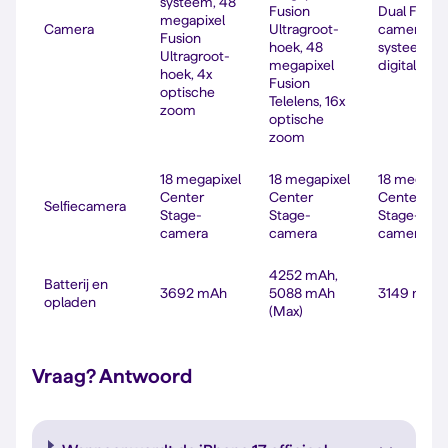
systeem, 48
Fusion
Dual Fusio
megapixel
Camera
Ultragroot­
camera­
Fusion
hoek, 48
systeem, 1
Ultragroot­
megapixel
digitale z
hoek, 4x
Fusion
optische
Telelens, 16x
zoom
optische
zoom
18 megapixel
18 megapixel
18 megapix
Center
Center
Center
Selfiecamera
Stage-
Stage-
Stage-
camera
camera
camera
4252 mAh,
Batterij en
3692 mAh
5088 mAh
3149 mAh
opladen
(Max)
Vraag? Antwoord