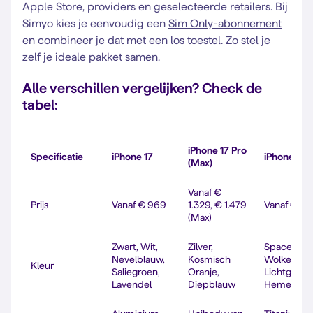
Apple Store, providers en geselecteerde retailers. Bij
Simyo kies je eenvoudig een
Sim Only-abonnement
en combineer je dat met een los toestel. Zo stel je
zelf je ideale pakket samen.
Alle verschillen vergelijken? Check de
tabel:
iPhone 17 Pro
Specificatie
iPhone 17
iPhone Air
(Max)
Vanaf €
Prijs
Vanaf € 969
1.329, € 1.479
Vanaf € 1.
(Max)
Zwart, Wit,
Zilver,
Spacezwar
Nevelblauw,
Kosmisch
Wolkenwit,
Kleur
Saliegroen,
Oranje,
Lichtgoud,
Lavendel
Diepblauw
Hemelsbl