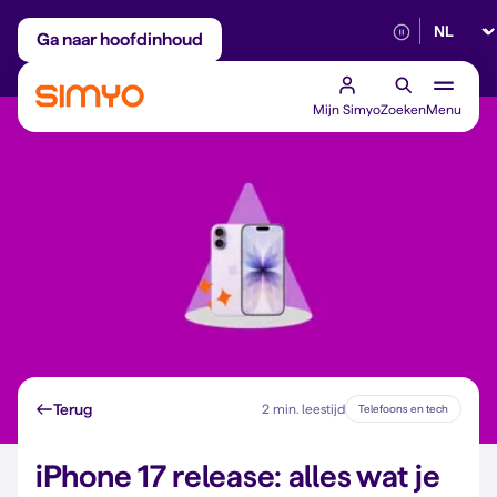
Selectee
Maandelijks aanpasbaar
Betrouwbaar 5G
Ga naar hoofdinhoud
Mijn Simyo
Zoeken
Menu
Terug
2 min. leestijd
Telefoons en tech
iPhone 17 release: alles wat je