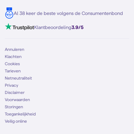
Blog
5G internet
Contact
Al 38 keer de beste volgens de Consumentenbond
Mobiel internet
VoLTE 4G bellen
Klantbeoordeling
3.9/5
Mobiel abonnement
Simkaart
Annuleren
Klachten
Cookies
Tarieven
Netneutraliteit
Privacy
Disclaimer
Voorwaarden
Storingen
Toegankelijkheid
Veilig online