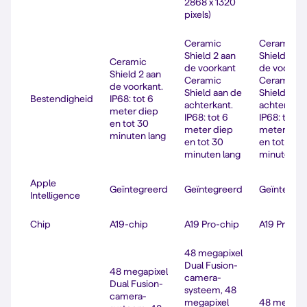
2868 x 1320
pixels)
Ceramic
Ceramic
Shield 2 aan
Shield 2 aa
Ceramic
de voorkant
de voorkan
Shield 2 aan
Ceramic
Ceramic
de voorkant.
Shield aan de
Shield aan
Bestendigheid
IP68: tot 6
achter­kant.
achter­kant
meter diep
IP68: tot 6
IP68: tot 6
en tot 30
meter diep
meter die
minuten lang
en tot 30
en tot 30
minuten lang
minuten la
Apple
Geïntegreerd
Geïntegreerd
Geïntegre
Intelligence
Chip
A19-chip
A19 Pro-chip
A19 Pro-ch
48 megapixel
Dual Fusion-
48 megapixel
camera­
Dual Fusion-
systeem, 48
camera­
megapixel
48 megapi