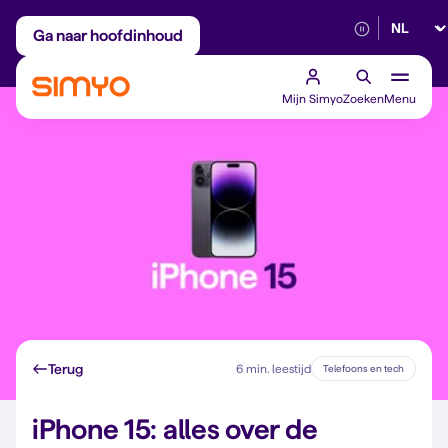
Selectee
Maandelijks aanpasbaar
Betrouwbaar 5G
Ga naar hoofdinhoud
Mijn Simyo
Zoeken
Menu
Terug
6 min. leestijd
Telefoons en tech
iPhone 15: alles over de