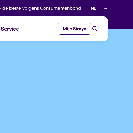
Selecteer taal
x de beste volgens Consumentenbond
Service
Mijn Simyo