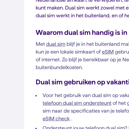
kunt maken. Dual sim werkt zowel met een
dual sim werkt in het buitenland, en of h
Waarom dual sim handig is in
Met
dual sim
blijf je in het buitenland m
kun je een lokale simkaart of
eSIM
gebrui
of internet. Zo blijf je bereikbaar op j
buitenbundelkosten.
Dual sim gebruiken op vakantie
Voor het gebruik van dual sim op vaka
telefoon dual sim ondersteunt
of het 
sim naar de specificaties van je tele
eSIM check
.
Ondersteunt jouw telefoon dual sim? D