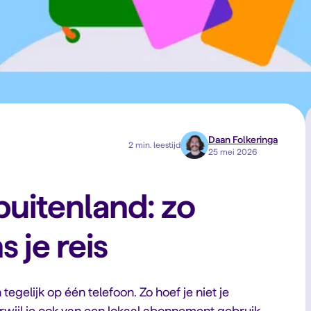
Daan Folkeringa
2 min. leestijd
25 mei 2026
buitenland: zo
s je reis
egelijk op één telefoon. Zo hoef je niet je
rwijl je ook van een lokaal abonnement gebruik