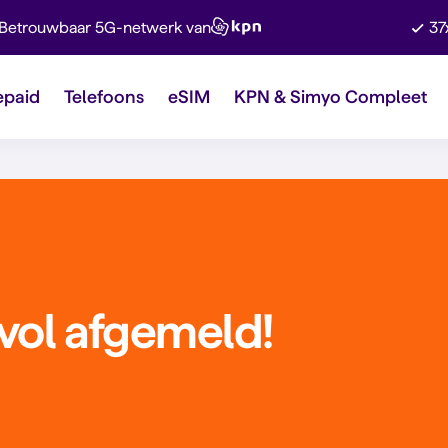
Betrouwbaar 5G-netwerk van
37
epaid
Telefoons
eSIM
KPN & Simyo Compleet
vol afgemeld!