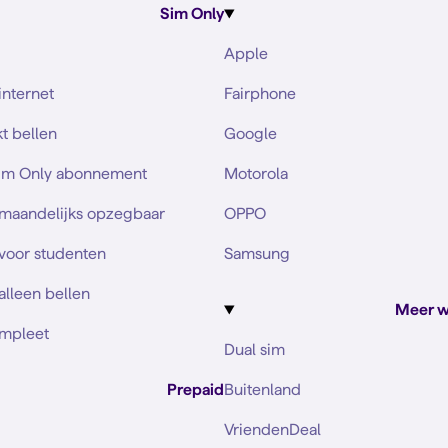
Sim Only
Apple
internet
Fairphone
t bellen
Google
Sim Only abonnement
Motorola
 maandelijks opzegbaar
OPPO
voor studenten
Samsung
alleen bellen
Meer w
mpleet
Dual sim
Prepaid
Buitenland
VriendenDeal