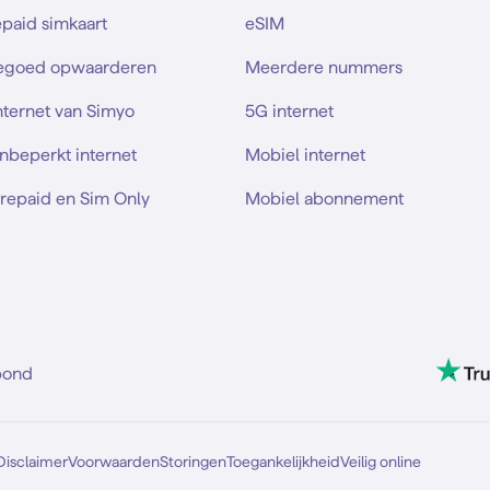
epaid simkaart
eSIM
tegoed opwaarderen
Meerdere nummers
nternet van Simyo
5G internet
nbeperkt internet
Mobiel internet
Prepaid en Sim Only
Mobiel abonnement
bond
Disclaimer
Voorwaarden
Storingen
Toegankelijkheid
Veilig online