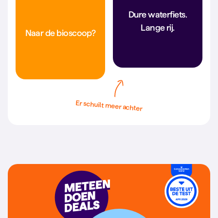
Dure waterfiets.
Opblaaseenhoorn.
Bank, beamer, snacks.
Lange rij.
Naar de bioscoop?
Jouw eigen
bioscoopavond.
Er schuilt meer achter