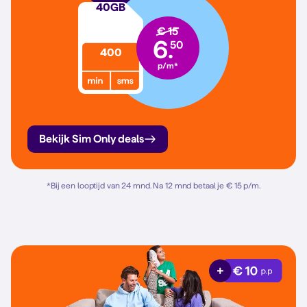
40
GB
€ 15
6.
50
400
p/m*
Bekijk Sim Only deals
*
Bij een looptijd van 24 mnd. Na 12 mnd betaal je € 15 p/m.