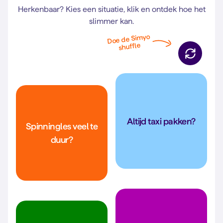
Herkenbaar? Kies een situatie, klik en ontdek hoe het
slimmer kan.
Doe de Simyo
shuffle
Fiets. Of regel een gratis
Altijd taxi pakken?
taxi (lees: "kun je me
Spinningles veel te
Lekker mountainbiken
komen halen?")
in de natuur!
duur?