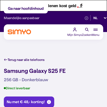
Let op! Geld lenen kost geld
Ga naar hoofdinhoud
Selectee
Maandelijks aanpasbaar
Betrouwbaar 5G
Mijn Simyo
Zoeken
Menu
Terug naar alle telefoons
Samsung Galaxy S25 FE
256 GB - Donkerblauw
Direct leverbaar
Nu met € 48,- korting!