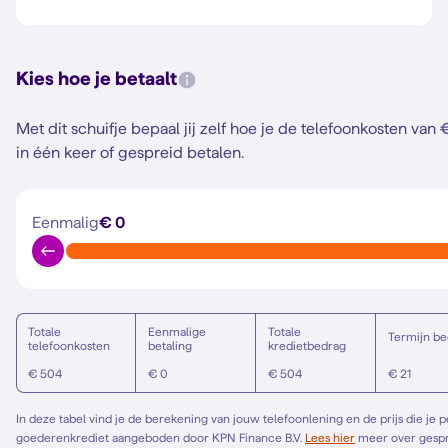
Kies hoe je betaalt
Met dit schuifje bepaal jij zelf hoe je de telefoonkosten van
in één keer of gespreid betalen.
Eenmalig
€ 0
Totale
Eenmalige
Totale
Termijn be
telefoonkosten
betaling
kredietbedrag
€ 504
€ 0
€ 504
€ 21
In deze tabel vind je de berekening van jouw telefoonlening en de prijs die je 
goederenkrediet aangeboden door KPN Finance B.V.
Lees hier
meer over gespreid betalen. Het Europese standaardformulier vind