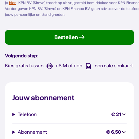
je
hier
. KPN B.V. (Simyo) treedt op als vrijgesteld bemiddelaar voor KPN Finance B.V. en bemiddelt alleen voor KPN Finance B.V.
Verder geven KPN B.V. (Simyo) en KPN Finance B.V. geen advies over de telefoonl
jouw persoonlijke omstandigheden.
Bestellen
Volgende stap:
Kies gratis tussen
eSIM of een
normale simkaart
Jouw abonnement
Telefoon
€ 21
Abonnement
€ 6,50