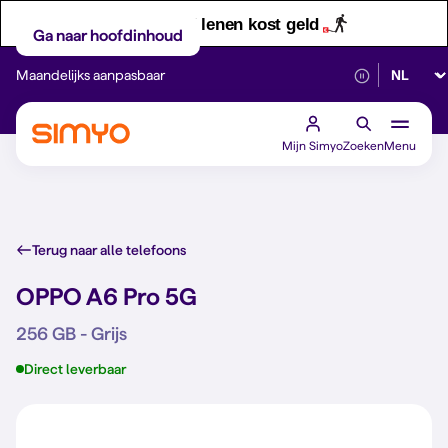
Let op! Geld lenen kost geld
Ga naar hoofdinhoud
Selectee
Maandelijks aanpasbaar
Betrouwbaar 5G
Mijn Simyo
Zoeken
Menu
Terug naar alle telefoons
OPPO A6 Pro 5G
256 GB - Grijs
Direct leverbaar