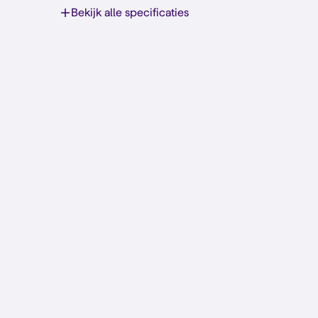
Bekijk alle specificaties
De beste kwaliteit voor een sch
Bij Simyo zit je goed
5G van KPN
Stel je abonnement samen
Of toch liever een Sim Only abonnement?