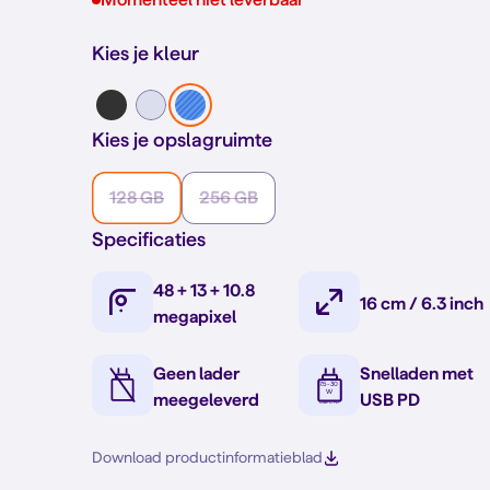
Kies je kleur
Kies je opslagruimte
128 GB
256 GB
Specificaties
48 + 13 + 10.8
16 cm / 6.3 inch
megapixel
Geen lader
Snelladen met
meegeleverd
USB PD
Download productinformatieblad