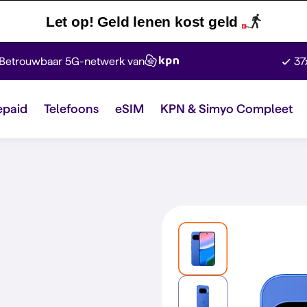
Let op! Geld lenen kost geld
Betrouwbaar 5G-netwerk van
37
epaid
Telefoons
eSIM
KPN & Simyo Compleet