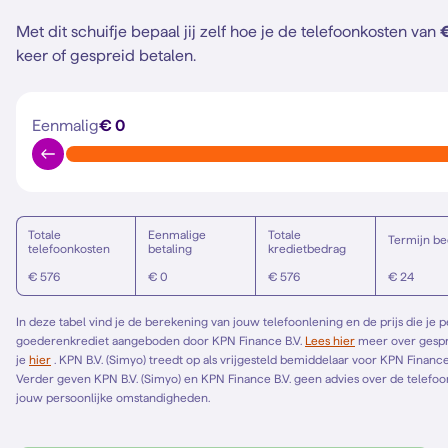
Met dit schuifje bepaal jij zelf hoe je de telefoonkosten van
keer of gespreid betalen.
Eenmalig
€ 0
Totale
Eenmalige
Totale
Termijn be
telefoonkosten
betaling
kredietbedrag
€ 576
€ 0
€ 576
€ 24
In deze tabel vind je de berekening van jouw telefoonlening en de prijs die je 
goederenkrediet aangeboden door KPN Finance B.V.
Lees hier
meer over gespreid betalen. Het Europese standaardformulier vind
je
hier
. KPN B.V. (Simyo) treedt op als vrijgesteld bemiddelaar voor KPN Finance B.V. en bemiddelt alleen voor KPN Finance B.V.
Verder geven KPN B.V. (Simyo) en KPN Finance B.V. geen advies over de telefoonl
jouw persoonlijke omstandigheden.