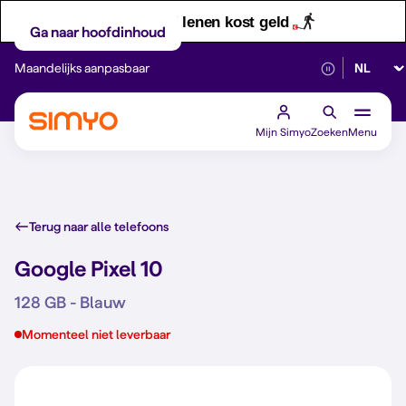
Let op! Geld lenen kost geld
Ga naar hoofdinhoud
Selectee
Maandelijks aanpasbaar
Betrouwbaar 5G
Mijn Simyo
Zoeken
Menu
Terug naar alle telefoons
Google Pixel 10
128 GB - Blauw
Momenteel niet leverbaar