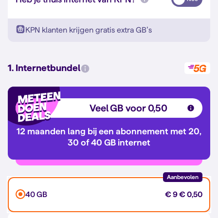
KPN klanten krijgen gratis extra GB’s
1. Internetbundel
Veel GB voor 0,50
12 maanden lang bij een abonnement met 20,
30 of 40 GB internet
Aanbevolen
40 GB
€ 9
€ 0,50