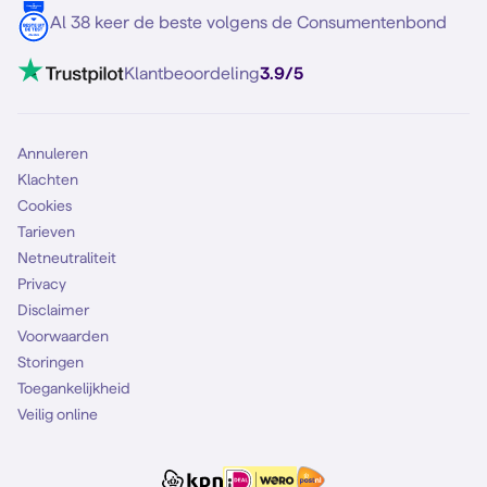
5G internet
Contact
Al 38 keer de beste volgens de Consumentenbond
Mobiel internet
VoLTE 4G bellen
Klantbeoordeling
3.9/5
Mobiel abonnement
Simkaart
Annuleren
Klachten
Cookies
Tarieven
Netneutraliteit
Privacy
Disclaimer
Voorwaarden
Storingen
Toegankelijkheid
Veilig online