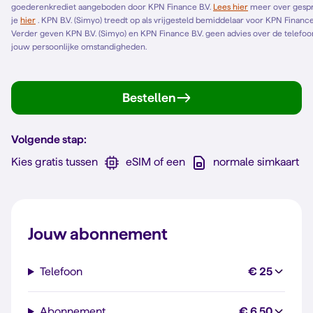
goederenkrediet aangeboden door KPN Finance B.V.
Lees hier
meer over gespreid betalen. Het Europese standaardformulier vind
je
hier
. KPN B.V. (Simyo) treedt op als vrijgesteld bemiddelaar voor KPN Finance B.V. en bemiddelt alleen voor KPN Finance B.V.
Verder geven KPN B.V. (Simyo) en KPN Finance B.V. geen advies over de telefoonl
jouw persoonlijke omstandigheden.
Bestellen
Volgende stap:
Kies gratis tussen
eSIM of een
normale simkaart
Jouw abonnement
Telefoon
€ 25
Abonnement
€ 6,50