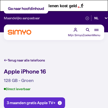
Let op! Geld lenen kost geld
Ga naar hoofdinhoud
Selectee
Maandelijks aanpasbaar
Betrouwbaar 5G
Mijn Simyo
Zoeken
Menu
Terug naar alle telefoons
Apple iPhone 16
128 GB - Groen
Direct leverbaar
3 maanden gratis Apple TV+