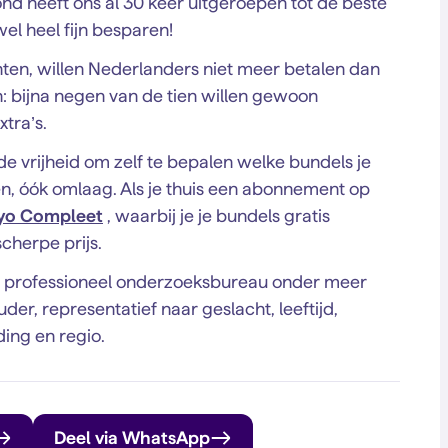
 heeft ons al 30 keer uitgeroepen tot de beste
el heel fijn besparen!
en, willen Nederlanders niet meer betalen dan
n: bijna negen van de tien willen gewoon
tra’s.
 de vrijheid om zelf te bepalen welke bundels je
en, óók omlaag. Als je thuis een abonnement op
yo Compleet
, waarbij je je bundels gratis
cherpe prijs.
n professioneel onderzoeksbureau onder meer
er, representatief naar geslacht, leeftijd,
ding en regio.
Deel via WhatsApp