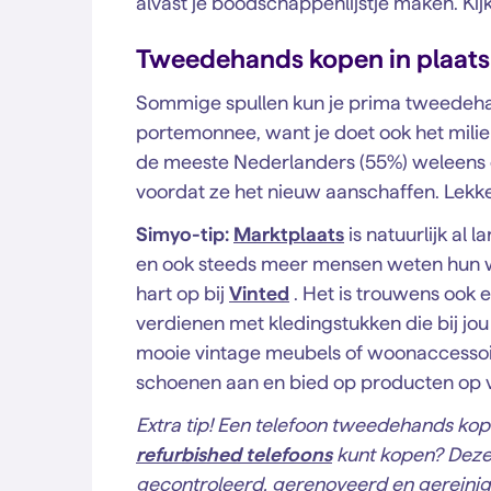
alvast je boodschappenlijstje maken. Kijk
Tweedehands kopen in plaats
Sommige spullen kun je prima tweedehand
portemonnee, want je doet ook het mili
de meeste Nederlanders (55%) weleens 
voordat ze het nieuw aanschaffen. Lekke
Simyo-tip:
Marktplaats
is natuurlijk a
en ook steeds meer mensen weten hun w
hart op bij
Vinted
. Het is trouwens ook 
verdienen met kledingstukken die bij jou 
mooie vintage meubels of woonaccessoir
schoenen aan en bied op producten op v
Extra tip! Een telefoon tweedehands kope
refurbished telefoons
kunt kopen? Deze
gecontroleerd, gerenoveerd en gereinig