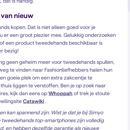
, dat is handig.
 van nieuw
s kopen. Dat is niet alleen goed voor je
eu er een groot plezier mee. Gelukkig onderzoeken
of een product tweedehands beschikbaar is
r bezig!
l lang geen geheim meer voor tweedehands spullen,
eg te vinden naar Fashionliefhebbers halen hun
een goeie plek om een extra zakcentje te
thuis liggen te verstoffen. Ben je op zoek naar
es, kijk dan eens op
Whoppah
of trek je stoute
eilingsite
Catawiki
.
n kan spannend zijn. Wist je dat je bij Simyo
 tweedehands top-smartphones zijn volledig
d, en hebben dezelfde garantie als nieuwe