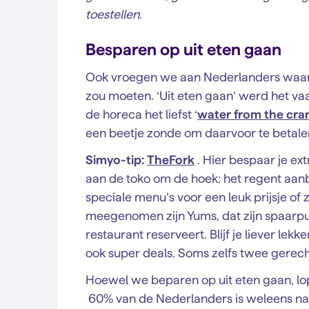
toestellen.
Besparen op uit eten gaan
Ook vroegen we aan Nederlanders waaro
zou moeten. ‘Uit eten gaan’ werd het va
de horeca het liefst ‘
water from the cra
een beetje zonde om daarvoor te betale
Simyo-tip:
TheFork
. Hier bespaar je ex
aan de toko om de hoek: het regent aanb
speciale menu’s voor een leuk prijsje of z
meegenomen zijn Yums, dat zijn spaarpunt
restaurant reserveert. Blijf je liever lekk
ook super deals. Soms zelfs twee gerechte
Hoewel we beparen op uit eten gaan, lop
60% van de Nederlanders is weleens naa