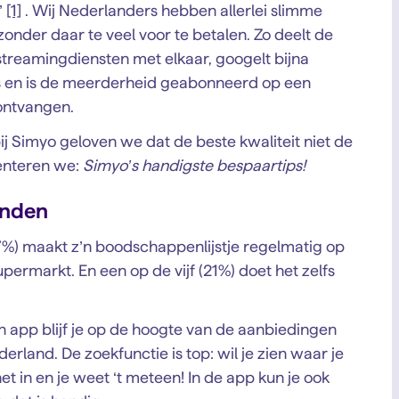
’
[1]
. Wij Nederlanders hebben allerlei slimme
zonder daar te veel voor te betalen. Zo deelt de
reamingdiensten met elkaar, googelt bijna
s en is de meerderheid geabonneerd op een
ontvangen.
bij Simyo geloven we dat de beste kwaliteit niet de
senteren we:
Simyo’s handigste bespaartips!
inden
%) maakt z’n boodschappenlijstje regelmatig op
permarkt. En een op de vijf (21%) doet het zelfs
 app blijf je op de hoogte van de aanbiedingen
erland. De zoekfunctie is top: wil je zien waar je
t in en je weet ‘t meteen! In de app kun je ook