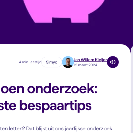
Jan Willem Kleijer
Simyo
4 min. leestijd
12 maart 2024
oen onderzoek:
ste bespaartips
n letten? Dat blijkt uit ons jaarlijkse onderzoek