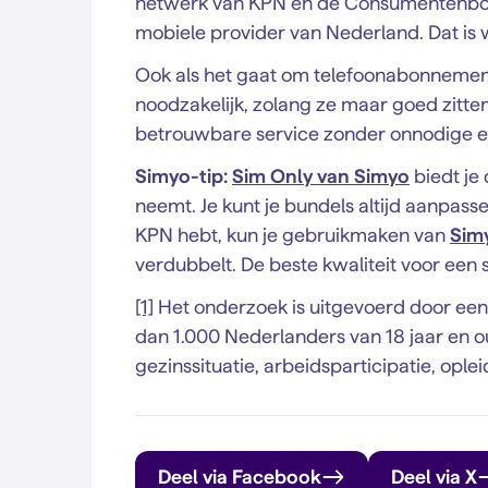
netwerk van KPN en de Consumentenbond
mobiele provider van Nederland. Dat is w
Ook als het gaat om telefoonabonnement
noodzakelijk, zolang ze maar goed zitte
betrouwbare service zonder onnodige ex
Simyo-tip:
Sim Only van Simyo
biedt je
neemt. Je kunt je bundels altijd aanpass
KPN hebt, kun je gebruikmaken van
Sim
verdubbelt. De beste kwaliteit voor een s
[1]
Het onderzoek is uitgevoerd door ee
dan 1.000 Nederlanders van 18 jaar en oud
gezinssituatie, arbeidsparticipatie, oplei
Deel via Facebook
Deel via X